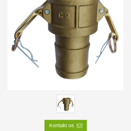
ES
IT
RU
AR
DA
PL
RO
HU
Kontakt os