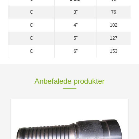
C
3"
76
C
4"
102
C
5"
127
C
6"
153
Anbefalede produkter