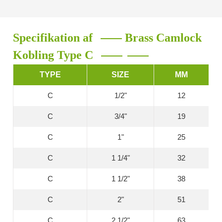
Specifikation af
Brass Camlock
Kobling Type C
TYPE
SIZE
MM
C
1/2"
12
C
3/4"
19
C
1"
25
C
1 1/4"
32
C
1 1/2"
38
C
2"
51
C
2 1/2"
63