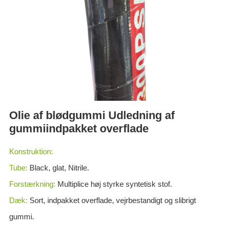
ES
IT
RU
AR
DA
PL
RO
Olie af blødgummi Udledning af
HU
gummiindpakket overflade
Konstruktion:
Tube:
Black, glat, Nitrile.
Forstærkning:
Multiplice høj styrke syntetisk stof.
Dæk:
Sort, indpakket overflade, vejrbestandigt og slibrigt
gummi.