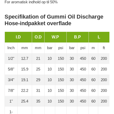
For aromatisk indhold op til 50%
Specifikation of Gummi Oil Discharge
Hose-indpakket overflade
I.D
O.D
W.P
B.P
L
Inch
mm
mm
bar
psi
bar
psi
m
ft
1/2"
12.7
21
10
150
30
450
60
200
5/8"
15.9
25
10
150
30
450
60
200
3/4"
19.1
29
10
150
30
450
60
200
7/8"
22.2
31
10
150
30
450
60
200
1"
25.4
35
10
150
30
450
60
200
1-