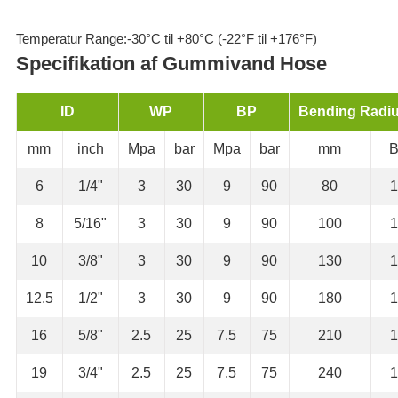
Temperatur Range:-30°C til +80°C (-22°F til +176°F)
Specifikation af Gummivand Hose
ID
WP
BP
Bending Radi
mm
inch
Mpa
bar
Mpa
bar
mm
6
1/4"
3
30
9
90
80
1
8
5/16"
3
30
9
90
100
1
10
3/8"
3
30
9
90
130
1
12.5
1/2"
3
30
9
90
180
1
16
5/8"
2.5
25
7.5
75
210
1
19
3/4"
2.5
25
7.5
75
240
1