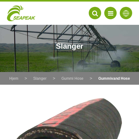
Slanger
Hjem
Slanger
Gummi Hose
Gummivand Hose
EN
FR
DE