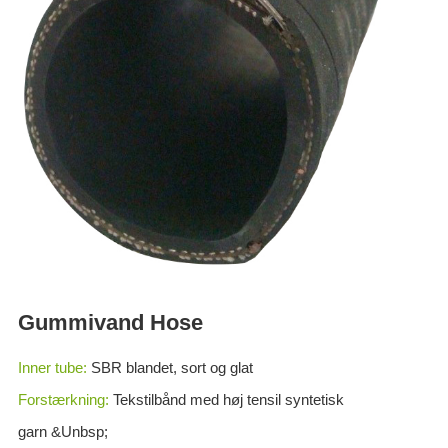
ES
IT
RU
AR
DA
PL
RO
HU
Gummivand Hose
Inner tube:
SBR blandet, sort og glat
Forstærkning:
Tekstilbånd med høj tensil syntetisk
garn &Unbsp;