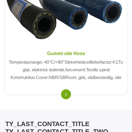
Gummi olie Hose
Temperaturrange:-40°C/+80°Sikkerhedsstillelsefactor:4:1Tube:
glat, elektrisk ledende.forcement:Textile spiral
Konstruktion.Cover:NBR/SBRsort, glat, slidbestandig, olie
og vejrbestandig.
TY_LAST_CONTACT_TITLE
TY_LAST_CONTACT_TITLE_TWO