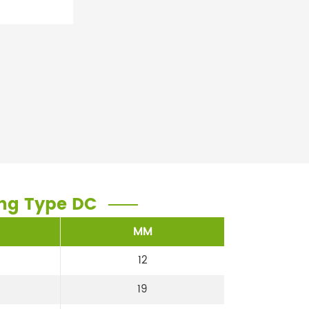
ing Type DC
MM
12
19