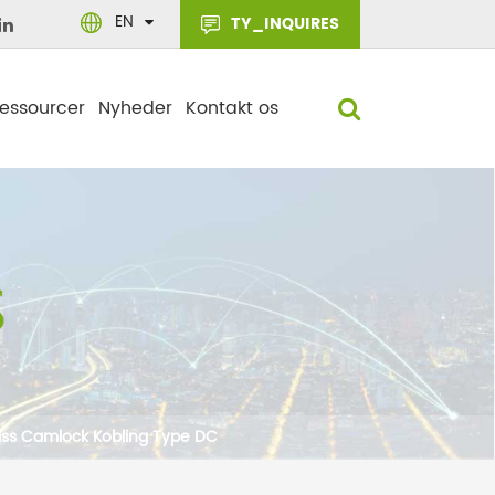
EN
TY_INQUIRES
essourcer
Nyheder
Kontakt os
ass Camlock Kobling Type DC