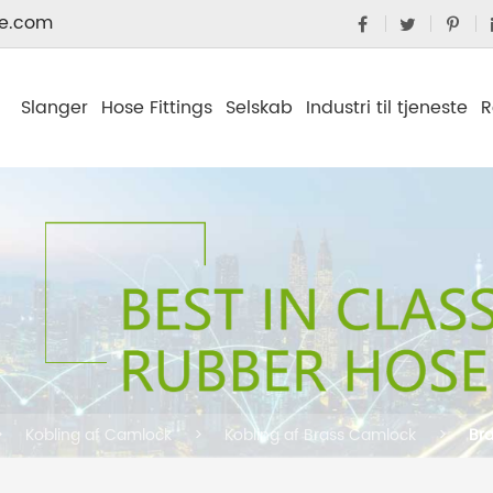
e.com
Slanger
Hose Fittings
Selskab
Industri til tjeneste
R
Kobling af Camlock
Kobling af Brass Camlock
Br