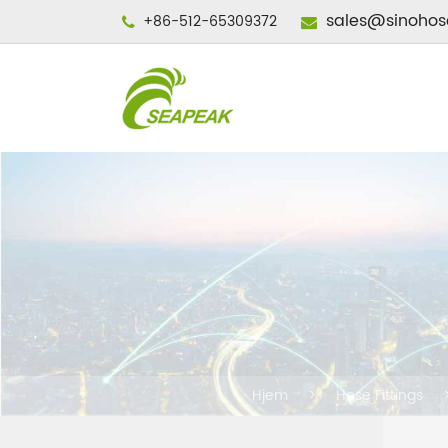
sales@sinohos
+86-512-65309372
Hjem
Hose Fittings