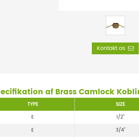
Kontakt os
ecifikation af Brass Camlock Kobl
TYPE
SIZE
E
1/2"
E
3/4"