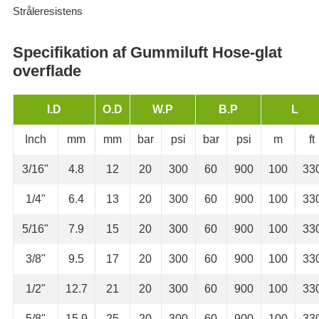
Stråleresistens
Specifikation af Gummiluft Hose-glat
overflade
I.D
O.D
W.P
B.P
L
Inch
mm
mm
bar
psi
bar
psi
m
ft
3/16"
4.8
12
20
300
60
900
100
33
1/4"
6.4
13
20
300
60
900
100
33
5/16"
7.9
15
20
300
60
900
100
33
3/8"
9.5
17
20
300
60
900
100
33
1/2"
12.7
21
20
300
60
900
100
33
5/8"
15.9
25
20
300
60
900
100
33