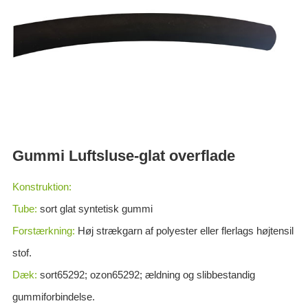
ES
IT
RU
AR
DA
PL
RO
Gummi Luftsluse-glat overflade
HU
Konstruktion:
Tube:
sort glat syntetisk gummi
Forstærkning:
Høj strækgarn af polyester eller flerlags højtensil
stof.
Dæk:
sort65292; ozon65292; ældning og slibbestandig
gummiforbindelse.