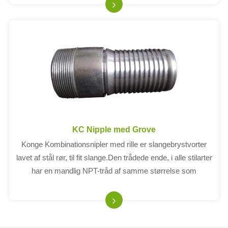
KC Nipple med Grove
Konge Kombinationsnipler med rille er slangebrystvorter
lavet af stål rør, til fit slange.Den trådede ende, i alle stilarter
har en mandlig NPT-tråd af samme størrelse som
slangeskaftetDvs. en 4-brystvorte har 4-tråde og passer til
en 4-id-slange.