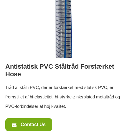
ES
IT
RU
AR
DA
PL
RO
Antistatisk PVC Ståltråd Forstærket
HU
Hose
Tråd af stål i PVC, der er forstærket med statisk PVC, er
fremstillet af hi-elasticitet, hi-styrke-zinksplated metaltråd og
PVC-forbindelser af høj kvalitet.
Contact Us