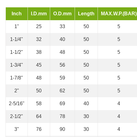
Inch
I.D.mm
O.D.mm
Length
MAX.W.P.(BAR)
1"
25
33
50
5
1-1/4"
32
40
50
5
1-1/2"
38
48
50
5
1-3/4"
45
56
50
5
1-7/8"
48
59
50
5
2"
50
62
50
5
2-5/16"
58
69
40
4
2-1/2"
64
78
30
4
3"
76
90
30
4