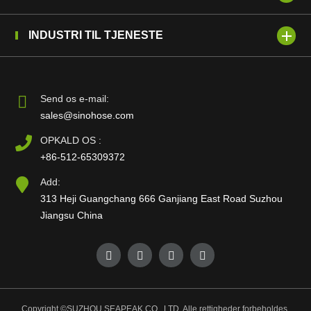
INDUSTRI TIL TJENESTE
Send os e-mail:
sales@sinohose.com
OPKALD OS :
+86-512-65309372
Add:
313 Heji Guangchang 666 Ganjiang East Road Suzhou
Jiangsu China
Copyright ©
SUZHOU SEAPEAK CO., LTD.
Alle rettigheder forbeholdes.