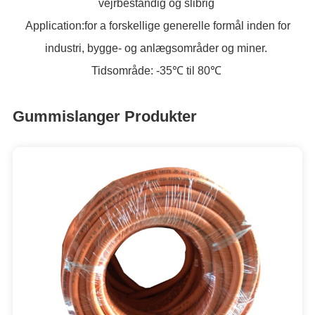
vejrbestandig og slibrig
ES
Application:for a forskellige generelle formål inden for
IT
industri, bygge- og anlægsområder og miner.
RU
Tidsområde: -35℃ til 80℃
AR
DA
Gummislanger Produkter
PL
RO
HU