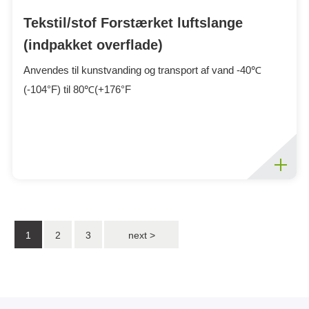
Tekstil/stof Forstærket luftslange
(indpakket overflade)
Anvendes til kunstvanding og transport af vand -40℃
(-104°F) til 80℃(+176°F
1
2
3
next >