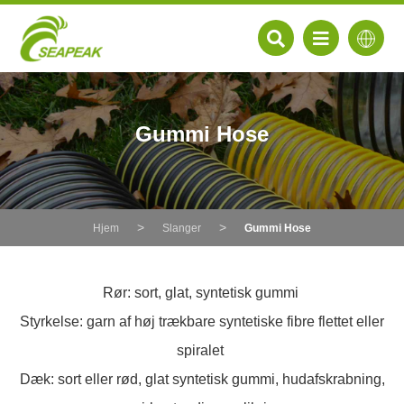
Gummi Hose
Hjem
Slanger
Gummi Hose
Rør: sort, glat, syntetisk gummi
Styrkelse: garn af høj trækbare syntetiske fibre flettet eller
EN
spiralet
FR
Dæk: sort eller rød, glat syntetisk gummi, hudafskrabning,
DE